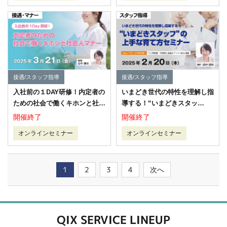
接遇/スタッフ指導
接遇/スタッフ指導
入社前の１DAY研修！内定者の
いまどき世代の特性を理解し指
ための社会で働くキホンと社会
導する！“いまどきスタッ
人マナー
フ”の上手な育て方セミナー
開催終了
開催終了
オンラインセミナー
オンラインセミナー
1
2
3
4
次へ
QIX SERVICE LINEUP