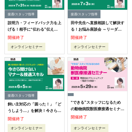
接遇/スタッフ指導
接遇/スタッフ指導
説明力・フィードバック力を上
田中先生へ直接相談して解決す
げる！相手に“伝わる”伝え方
る！お悩み座談会 ～リーダー
と話し方
のお悩み発散！1人で頑張らな
開催終了
開催終了
くて大丈夫！～
オンラインセミナー
オンラインセミナー
接遇/スタッフ指導
“できる”スタッフになるため
飼い主対応の「困った！」「ど
の動物病院獣医療接遇セミナー
うしよう…」を解決！今さら聞
シリーズ 第1弾
開催終了
けないマナー＆接遇スキル
開催終了
オンラインセミナー
オンラインセミナー