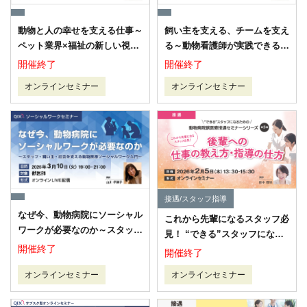
動物と人の幸せを支える仕事～
飼い主を支える、チームを支え
ペット業界×福祉の新しい視点
る～動物看護師が実践できる動
「動物医療ソーシャルワーク」
物医療ソーシャルワークの第一
開催終了
開催終了
～
歩～
オンラインセミナー
オンラインセミナー
接遇/スタッフ指導
なぜ今、動物病院にソーシャル
これから先輩になるスタッフ必
ワークが必要なのか～スタッ
見！ “できる”スタッフになる
フ・飼い主・社会を支える動物
開催終了
ための動物病院獣医療接遇セミ
開催終了
医療ソーシャルワーク入門～
ナーシリーズ第5弾～後輩への
オンラインセミナー
オンラインセミナー
仕事の教え方・指導の仕方～