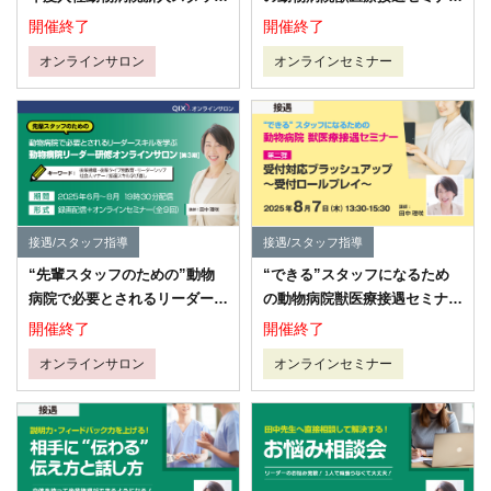
研修オンラインサロン
シリーズ 第3弾 ～トラブル・
開催終了
開催終了
クレームを未然に防ぐ飼い主様
オンラインサロン
オンラインセミナー
への上手なお願い、お断りの仕
方～
接遇/スタッフ指導
接遇/スタッフ指導
“先輩スタッフのための”動物
“できる”スタッフになるため
病院で必要とされるリーダース
の動物病院獣医療接遇セミナー
キルを学ぶ 動物病院リーダー
シリーズ 第2弾 ～受付対応
開催終了
開催終了
研修オンラインサロン【第3
ブラッシュアップ～
オンラインサロン
オンラインセミナー
期】