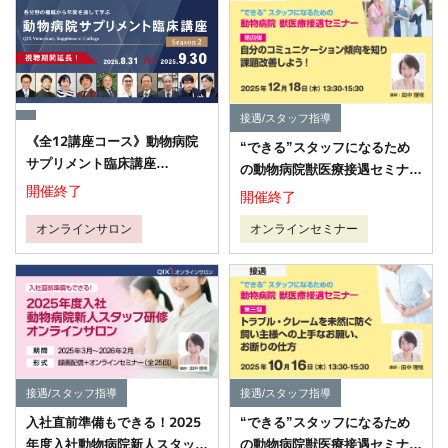
接遇/スタッフ指導
《全12講座コース》動物病院
“できる”スタッフになるため
サプリメント臨床講座
の動物病院獣医療接遇セミナー
【Season２】
開催終了
シリーズ 第4弾 ～自分のコミ
開催終了
ュニケーション傾向を知り課題
オンラインサロン
オンラインセミナー
を改善しよう！～
接遇/スタッフ指導
接遇/スタッフ指導
入社直前準備もできる！2025
“できる”スタッフになるため
年度入社動物病院新人スタッフ
の動物病院獣医療接遇セミナー