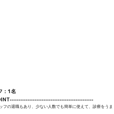
フ：1名
OINT-----------------------------------------------
タッフの退職もあり、少ない人数でも簡単に使えて、診療をうま