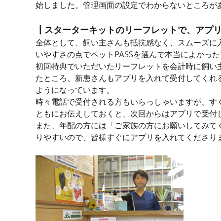
始しました。管理画面の設定でわからないところが
┃スターターキットのリーフレットで、アプ
全体として、飼い主さんも抵抗感なく、スムーズに
いやすさの点でペットPASSを選んで本当によかっ
初回特典でいただいたリーフレットを会計時に飼い
たところ、新患さんもアプリを入れて受付してくれる
ようになっています。
時々電話で受付される方もいらっしゃいますが、すぐ
ともにお伝えしておくと、次回からはアプリで受付
また、年配の方には「ご家族の方にお願いしてみて
りやすいので、皆様すぐにアプリを入れてくださり